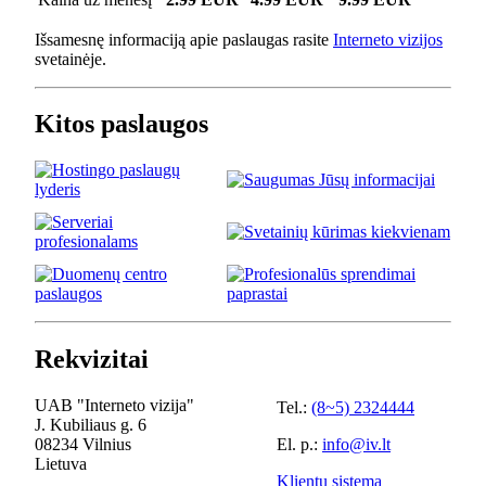
Išsamesnę informaciją apie paslaugas rasite
Interneto vizijos
svetainėje.
Kitos paslaugos
Rekvizitai
UAB "Interneto vizija"
Tel.:
(8~5) 2324444
J. Kubiliaus g. 6
08234 Vilnius
El. p.:
info@iv.lt
Lietuva
Klientų sistema