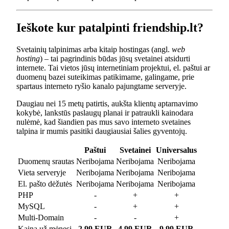
Ieškote kur patalpinti friendship.lt?
Svetainių talpinimas arba kitaip hostingas (angl.
web
hosting
) – tai pagrindinis būdas jūsų svetainei atsidurti
internete. Tai vietos jūsų internetiniam projektui, el. paštui ar
duomenų bazei suteikimas patikimame, galingame, prie
spartaus interneto ryšio kanalo pajungtame serveryje.
Daugiau nei 15 metų patirtis, aukšta klientų aptarnavimo
kokybė, lankstūs paslaugų planai ir patraukli kainodara
nulėmė, kad šiandien pas mus savo interneto svetaines
talpina ir mumis pasitiki daugiausiai šalies gyventojų.
Paštui
Svetainei
Universalus
Duomenų srautas
Neribojama
Neribojama
Neribojama
Vieta serveryje
Neribojama
Neribojama
Neribojama
El. pašto dėžutės
Neribojama
Neribojama
Neribojama
PHP
-
+
+
MySQL
-
+
+
Multi-Domain
-
-
+
Kaina už mėnesį
2.99 EUR
4.99 EUR
9.99 EUR