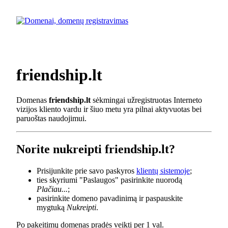
friendship.lt
Domenas
friendship.lt
sėkmingai užregistruotas Interneto
vizijos kliento vardu ir šiuo metu yra pilnai aktyvuotas bei
paruoštas naudojimui.
Norite nukreipti friendship.lt?
Prisijunkite prie savo paskyros
klientų sistemoje
;
ties skyriumi "Paslaugos" pasirinkite nuorodą
Plačiau...
;
pasirinkite domeno pavadinimą ir paspauskite
mygtuką
Nukreipti
.
Po pakeitimų domenas pradės veikti per 1 val.